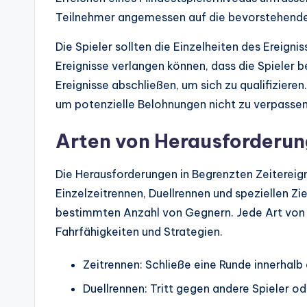
Teilnehmer angemessen auf die bevorstehenden
Die Spieler sollten die Einzelheiten des Ereign
Ereignisse verlangen können, dass die Spieler
Ereignisse abschließen, um sich zu qualifiziere
um potenzielle Belohnungen nicht zu verpassen
Arten von Herausforderu
Die Herausforderungen in Begrenzten Zeitereigni
Einzelzeitrennen, Duellrennen und speziellen Z
bestimmten Anzahl von Gegnern. Jede Art von 
Fahrfähigkeiten und Strategien.
Zeitrennen: Schließe eine Runde innerhalb 
Duellrennen: Tritt gegen andere Spieler od