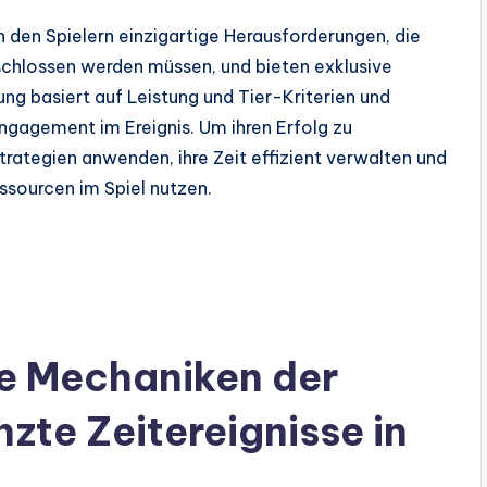
n den Spielern einzigartige Herausforderungen, die
chlossen werden müssen, und bieten exklusive
lung basiert auf Leistung und Tier-Kriterien und
 Engagement im Ereignis. Um ihren Erfolg zu
trategien anwenden, ihre Zeit effizient verwalten und
sourcen im Spiel nutzen.
ie Mechaniken der
nzte Zeitereignisse in