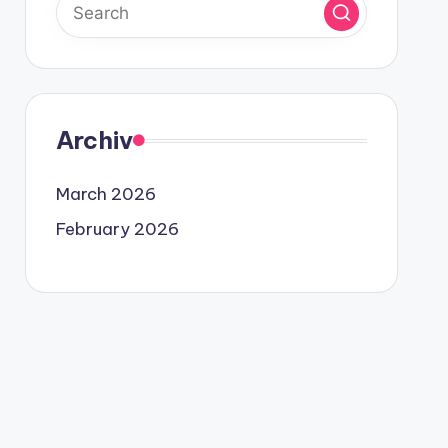
Archiv
March 2026
February 2026