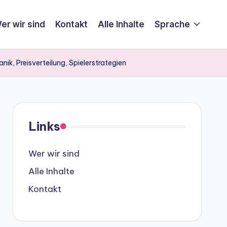
er wir sind
Kontakt
Alle Inhalte
Sprache
nik, Preisverteilung, Spielerstrategien
Links
Wer wir sind
Alle Inhalte
Kontakt