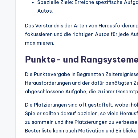
Spezielle Ziele: Erreiche spezifische Auf
Autos.
Das Verständnis der Arten von Herausforderunge
fokussieren und die richtigen Autos für jede 
maximieren.
Punkte- und Rangsystem
Die Punktevergabe in Begrenzten Zeitereigniss
Herausforderungen und der dafür benötigten Zei
abgeschlossene Aufgabe, die zu ihrer Gesamtpl
Die Platzierungen sind oft gestaffelt, wobei h
Spieler sollten darauf abzielen, so viele Hera
zu sammeln und ihre Platzierungen zu verbesse
Bestenliste kann auch Motivation und Einblicke