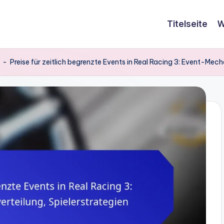
Titelseite
W
-
Preise für zeitlich begrenzte Events in Real Racing 3: Event-Mecha